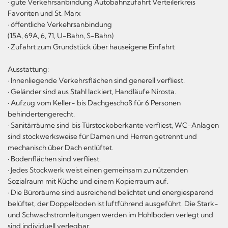
· gute Verkehrsanbindung Autobahnzufahrt Verteilerkreis
Favoriten und St. Marx
· öffentliche Verkehrsanbindung
(15A, 69A, 6, 71, U-Bahn, S-Bahn)
· Zufahrt zum Grundstück über hauseigene Einfahrt
Ausstattung:
· Innenliegende Verkehrsflächen sind generell verfliest.
· Geländer sind aus Stahl lackiert, Handläufe Nirosta.
· Aufzug vom Keller- bis Dachgeschoß für 6 Personen
behindertengerecht.
· Sanitärräume sind bis Türstockoberkante verfliest, WC-Anlagen
sind stockwerksweise für Damen und Herren getrennt und
mechanisch über Dach entlüftet.
· Bodenflächen sind verfliest.
· Jedes Stockwerk weist einen gemeinsam zu nützenden
Sozialraum mit Küche und einem Kopierraum auf.
· Die Büroräume sind ausreichend belichtet und energiesparend
belüftet, der Doppelboden ist luftführend ausgeführt. Die Stark-
und Schwachstromleitungen werden im Hohlboden verlegt und
sind individuell verlegbar.