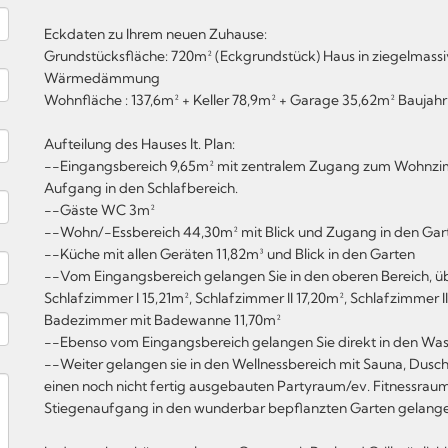
Eckdaten zu Ihrem neuen Zuhause:
Grundstücksfläche: 720m² (Eckgrundstück) Haus in ziegelmass
Wärmedämmung
Wohnfläche : 137,6m² + Keller 78,9m² + Garage 35,62m² Baujahr
Aufteilung des Hauses lt. Plan:
--Eingangsbereich 9,65m² mit zentralem Zugang zum Wohnzim
Aufgang in den Schlafbereich.
--Gäste WC 3m²
--Wohn/-Essbereich 44,30m² mit Blick und Zugang in den Gar
--Küche mit allen Geräten 11,82m³ und Blick in den Garten
--Vom Eingangsbereich gelangen Sie in den oberen Bereich, über
Schlafzimmer I 15,21m², Schlafzimmer II 17,20m², Schlafzimmer 
Badezimmer mit Badewanne 11,70m²
--Ebenso vom Eingangsbereich gelangen Sie direkt in den Wasch
--Weiter gelangen sie in den Wellnessbereich mit Sauna, Dusc
einen noch nicht fertig ausgebauten Partyraum/ev. Fitnessraum
Stiegenaufgang in den wunderbar bepflanzten Garten gelangen