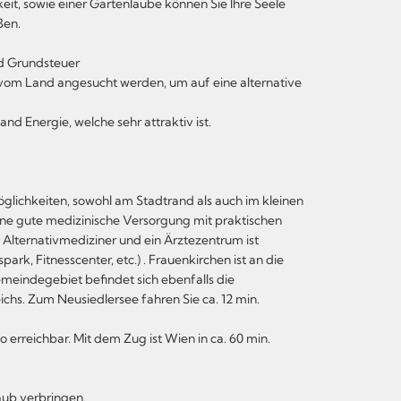
eit, sowie einer Gartenlaube können Sie Ihre Seele
ßen.
nd Grundsteuer
vom Land angesucht werden, um auf eine alternative
nd Energie, welche sehr attraktiv ist.
öglichkeiten, sowohl am Stadtrand als auch im kleinen
Eine gute medizinische Versorgung mit praktischen
, Alternativmediziner und ein Ärztezentrum ist
park, Fitnesscenter, etc.) . Frauenkirchen ist an die
eindegebiet befindet sich ebenfalls die
hs. Zum Neusiedlersee fahren Sie ca. 12 min.
erreichbar. Mit dem Zug ist Wien in ca. 60 min.
ub verbringen.