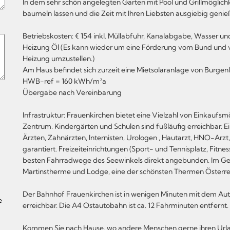
In dem sehr schön angelegten Garten mit Pool und Grillmöglichk
baumeln lassen und die Zeit mit Ihren Liebsten ausgiebig genie
Betriebskosten: € 154 inkl. Müllabfuhr, Kanalabgabe, Wasser u
Heizung Öl (Es kann wieder um eine Förderung vom Bund und 
Heizung umzustellen.)
Am Haus befindet sich zurzeit eine Mietsolaranlage von Burgenla
HWB-ref = 160 kWh/m²a
Übergabe nach Vereinbarung
Infrastruktur: Frauenkirchen bietet eine Vielzahl von Einkaufsm
Zentrum. Kindergärten und Schulen sind fußläufig erreichbar. 
Ärzten, Zahnärzten, Internisten, Urologen , Hautarzt, HNO-Arzt
garantiert. Freizeiteinrichtungen (Sport- und Tennisplatz, Fitness
besten Fahrradwege des Seewinkels direkt angebunden. Im Gem
Martinstherme und Lodge, eine der schönsten Thermen Österreic
Der Bahnhof Frauenkirchen ist in wenigen Minuten mit dem Auto 
e
erreichbar. Die A4 Ostautobahn ist ca. 12 Fahrminuten entfernt.
Kommen Sie nach Hause, wo andere Menschen gerne ihren Urla