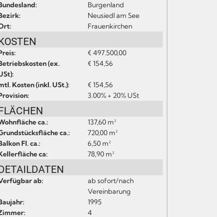
Bundesland:
Burgenland
Bezirk:
Neusiedl am See
Ort:
Frauenkirchen
KOSTEN
Preis:
€ 497.500,00
Betriebskosten (ex.
€ 154,56
USt):
mtl. Kosten (inkl. USt.):
€ 154,56
Provision:
3.00% + 20% USt
FLÄCHEN
Wohnfläche ca.:
137,60 m²
Grundstücksfläche ca.:
720,00 m²
Balkon Fl. ca.:
6,50 m²
Kellerfläche ca:
78,90 m²
DETAILDATEN
Verfügbar ab:
ab sofort/nach
Vereinbarung
Baujahr:
1995
Zimmer:
4