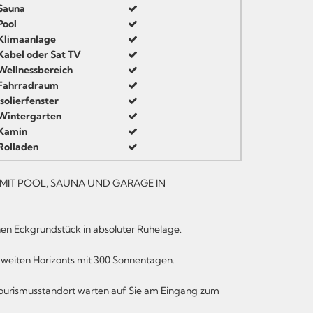
Sauna
Pool
Klimaanlage
Kabel oder Sat TV
Wellnessbereich
Fahrradraum
Isolierfenster
Wintergarten
Kamin
Rolladen
MIT POOL, SAUNA UND GARAGE IN
nen Eckgrundstück in absoluter Ruhelage.
 weiten Horizonts mit 300 Sonnentagen.
Tourismusstandort warten auf Sie am Eingang zum