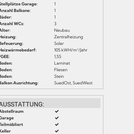
Stellplätze Garage:
1
Anzahl Balkone:
1
Bäder:
1
Anzahl WCs:
3
Alter:
Neubau
Heizung:
Zentralheizung
Befeuerung:
Solar
Heizwärmebedarf:
105 kWH/m²/Jahr
fGEE:
1,55
Boden:
Laminat
Boden:
Fliesen
Boden:
Stein
Balkon Ausrichtung:
SuedOst, SuedWest
AUSSTATTUNG:
Abstellraum
Garage
Teilmöbliert
Keller