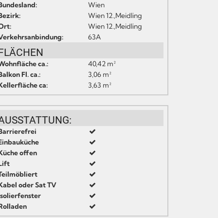
Bundesland:
Wien
Bezirk:
Wien 12.,Meidling
Ort:
Wien 12.,Meidling
Verkehrsanbindung:
63A
FLÄCHEN
Wohnfläche ca.:
40,42 m²
Balkon Fl. ca.:
3,06 m²
Kellerfläche ca:
3,63 m²
AUSSTATTUNG:
Barrierefrei
Einbauküche
Küche offen
Lift
Teilmöbliert
Kabel oder Sat TV
Isolierfenster
Rolladen