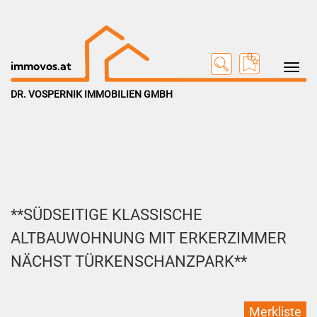
0
Toggle na
immovos.at
DR. VOSPERNIK IMMOBILIEN GMBH
**SÜDSEITIGE KLASSISCHE
ALTBAUWOHNUNG MIT ERKERZIMMER
NÄCHST TÜRKENSCHANZPARK**
Merkliste