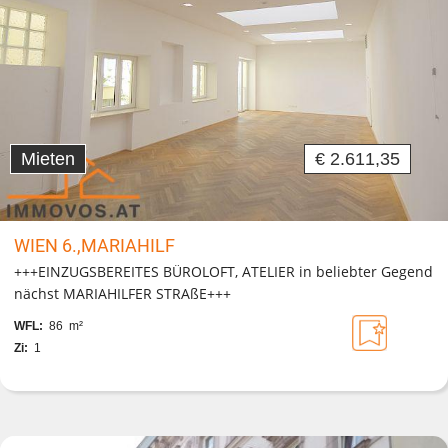
Mieten
€ 2.611,35
WIEN 6.,MARIAHILF
+++EINZUGSBEREITES BÜROLOFT, ATELIER in beliebter Gegend
nächst MARIAHILFER STRAßE+++
WFL:
86 m²
Zi:
1