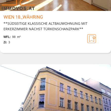
WIEN 18.,WÄHRING
**SÜDSEITIGE KLASSISCHE ALTBAUWOHNUNG MIT
ERKERZIMMER NÄCHST TÜRKENSCHANZPARK**
WFL:
98 m²
Zi:
3