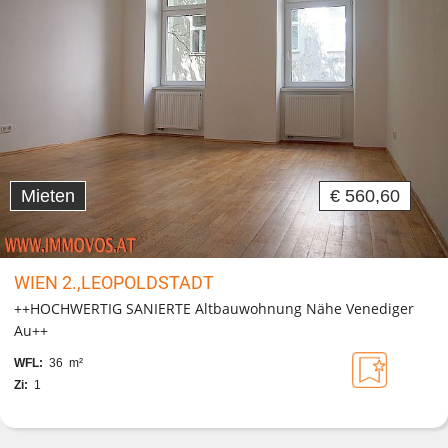
Mieten
€ 560,60
WIEN 2.,LEOPOLDSTADT
++HOCHWERTIG SANIERTE Altbauwohnung Nähe Venediger
Au++
WFL:
36 m²
Zi:
1