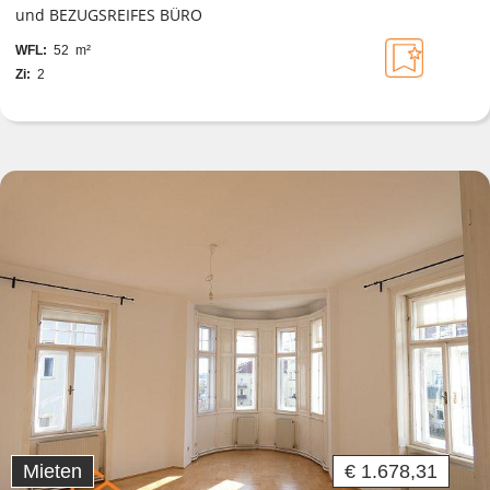
und BEZUGSREIFES BÜRO
WFL:
52 m²
Zi:
2
Mieten
€ 1.678,31