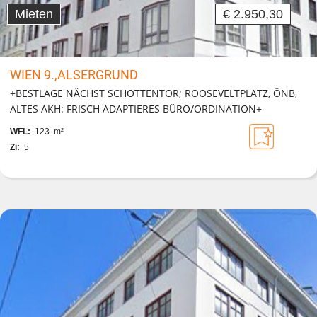
Mieten
€ 2.950,30
WIEN 9.,ALSERGRUND
+BESTLAGE NÄCHST SCHOTTENTOR; ROOSEVELTPLATZ, ÖNB,
ALTES AKH: FRISCH ADAPTIERES BÜRO/ORDINATION+
WFL:
123 m²
Zi:
5