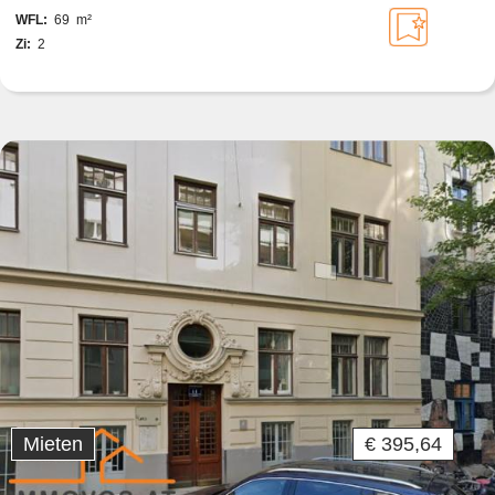
WFL:
69 m²
Zi:
2
Mieten
€ 395,64