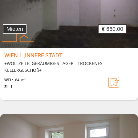
Mieten
€ 660,00
WIEN 1.,INNERE STADT
+WOLLZEILE: GERÄUMIGES LAGER - TROCKENES
KELLERGESCHOß+
WFL:
64 m²
Zi:
1