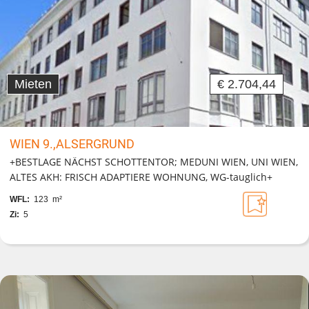
Mieten
€ 2.704,44
WIEN 9.,ALSERGRUND
+BESTLAGE NÄCHST SCHOTTENTOR; MEDUNI WIEN, UNI WIEN,
ALTES AKH: FRISCH ADAPTIERE WOHNUNG, WG-tauglich+
WFL:
123 m²
Zi:
5