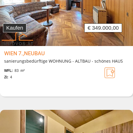
Kaufen
€ 349.000,00
WIEN 7.,NEUBAU
sanierungsbedürftige WOHNUNG - ALTBAU - schönes HAUS
WFL:
83 m²
Zi:
4