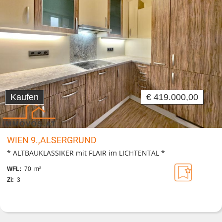
Kaufen
€ 419.000,00
WIEN 9.,ALSERGRUND
* ALTBAUKLASSIKER mit FLAIR im LICHTENTAL *
WFL:
70 m²
Zi:
3