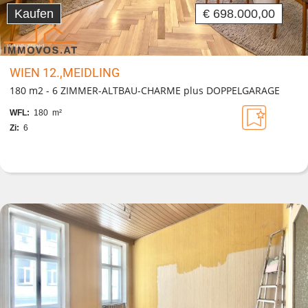
Kaufen
€ 698.000,00
WIEN 12.,MEIDLING
180 m2 - 6 ZIMMER-ALTBAU-CHARME plus DOPPELGARAGE
WFL:
180 m²
Zi:
6