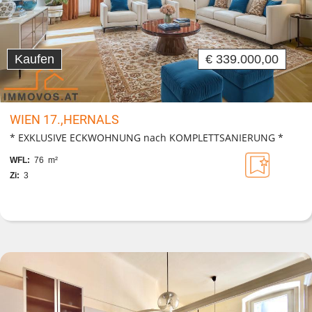
Kaufen
€ 339.000,00
WIEN 17.,HERNALS
* EXKLUSIVE ECKWOHNUNG nach KOMPLETTSANIERUNG *
WFL:
76 m²
Zi:
3