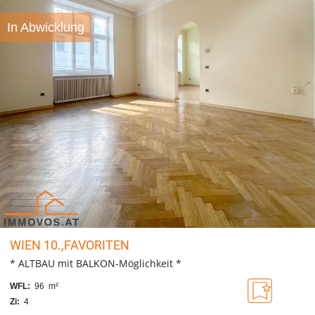
In Abwicklung
WIEN 10.,FAVORITEN
* ALTBAU mit BALKON-Möglichkeit *
WFL:
96 m²
Zi:
4