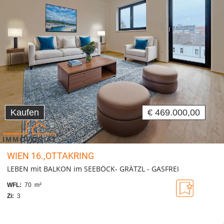
Kaufen
€ 469.000,00
WIEN 16.,OTTAKRING
LEBEN mit BALKON im SEEBÖCK- GRÄTZL - GASFREI
WFL:
70 m²
Zi:
3