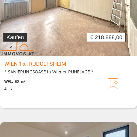
Kaufen
€ 218.888,00
WIEN 15., RUDOLFSHEIM
* SANIERUNGSOASE in Wiener RUHELAGE *
WFL:
62 m²
Zi:
3