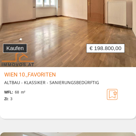
Kaufen
€ 198.800,00
WIEN 10.,FAVORITEN
ALTBAU - KLASSIKER - SANIERUNGSBEDÜRFTIG
WFL:
68 m²
Zi:
3