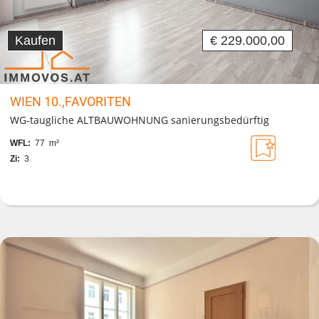
Kaufen
€ 229.000,00
WIEN 10.,FAVORITEN
WG-taugliche ALTBAUWOHNUNG sanierungsbedürftig
WFL:
77 m²
Zi:
3