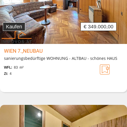
Kaufen
€ 349.000,00
WIEN 7.,NEUBAU
sanierungsbedürftige WOHNUNG - ALTBAU - schönes HAUS
WFL:
83 m²
Zi:
4