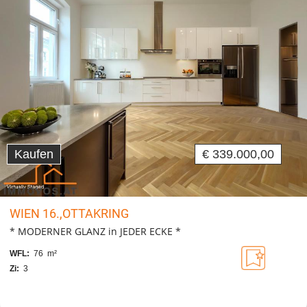
Kaufen
€ 339.000,00
WIEN 16.,OTTAKRING
* MODERNER GLANZ in JEDER ECKE *
WFL:
76 m²
Zi:
3