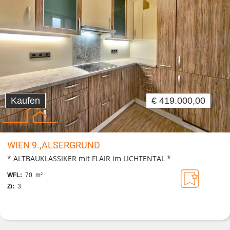
Kaufen
€ 419.000,00
WIEN 9.,ALSERGRUND
* ALTBAUKLASSIKER mit FLAIR im LICHTENTAL *
WFL:
70 m²
Zi:
3