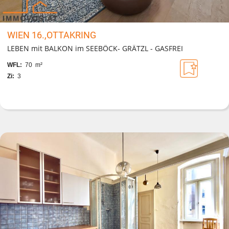
WIEN 16.,OTTAKRING
LEBEN mit BALKON im SEEBÖCK- GRÄTZL - GASFREI
WFL:
70 m²
Zi:
3