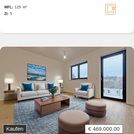
WFL:
125 m²
Zi:
5
Kaufen
€ 469.000,00