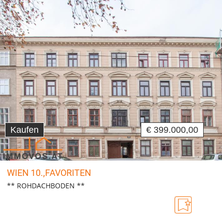
Kaufen
€ 399.000,00
WIEN 10.,FAVORITEN
** ROHDACHBODEN **