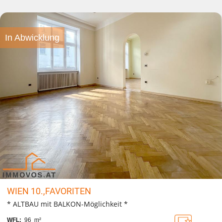
In Abwicklung
WIEN 10.,FAVORITEN
* ALTBAU mit BALKON-Möglichkeit *
WFL:
96 m²