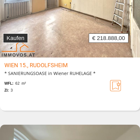
Kaufen
€ 218.888,00
WIEN 15., RUDOLFSHEIM
* SANIERUNGSOASE in Wiener RUHELAGE *
WFL:
62 m²
Zi:
3