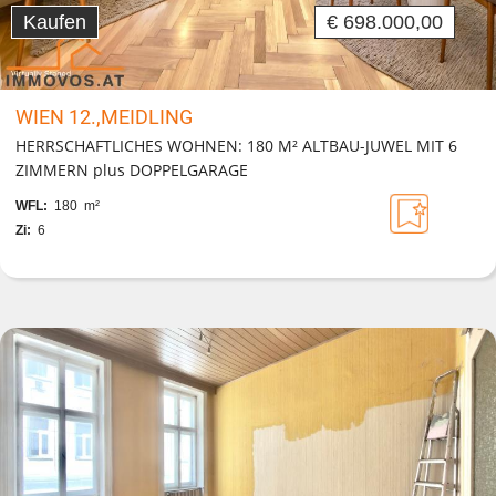
Kaufen
€ 698.000,00
WIEN 12.,MEIDLING
HERRSCHAFTLICHES WOHNEN: 180 M² ALTBAU-JUWEL MIT 6
ZIMMERN plus DOPPELGARAGE
WFL:
180 m²
Zi:
6