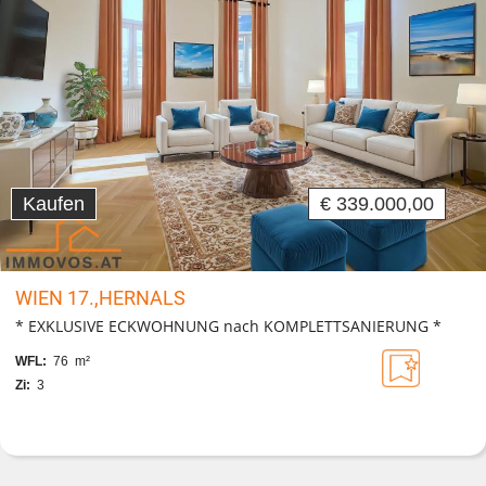
Kaufen
€ 339.000,00
WIEN 17.,HERNALS
* EXKLUSIVE ECKWOHNUNG nach KOMPLETTSANIERUNG *
WFL:
76 m²
Zi:
3