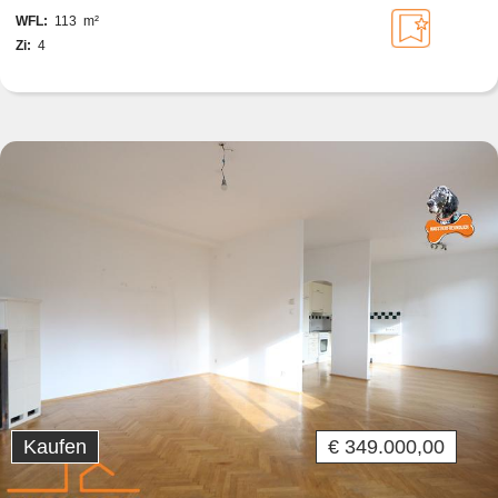
langfristig anmietbar
WFL:
113 m²
Zi:
4
Kaufen
€ 349.000,00