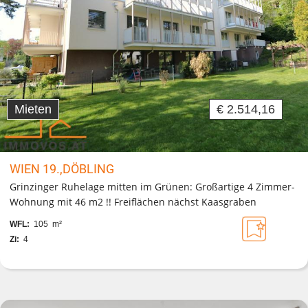
Mieten
€ 2.514,16
WIEN 19.,DÖBLING
Grinzinger Ruhelage mitten im Grünen: Großartige 4 Zimmer-
Wohnung mit 46 m2 !! Freiflächen nächst Kaasgraben
WFL:
105 m²
Zi:
4