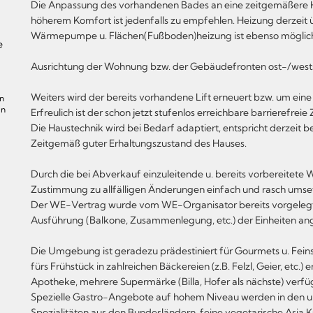
Die Anpassung des vorhandenen Bades an eine zeitgemäßere 
höherem Komfort ist jedenfalls zu empfehlen. Heizung derzei
Wärmepumpe u. Flächen(Fußboden)heizung ist ebenso möglich wi
e
Ausrichtung der Wohnung bzw. der Gebäudefronten ost-/wests
Weiters wird der bereits vorhandene Lift erneuert bzw. um eine 
en
in
Erfreulich ist der schon jetzt stufenlos erreichbare barrierefrei
Die Haustechnik wird bei Bedarf adaptiert, entspricht derzeit 
Zeitgemäß guter Erhaltungszustand des Hauses.
Durch die bei Abverkauf einzuleitende u. bereits vorbereitet
Zustimmung zu allfälligen Änderungen einfach und rasch umse
Der WE-Vertrag wurde vom WE-Organisator bereits vorgelegt,
Ausführung (Balkone, Zusammenlegung, etc.) der Einheiten an
Die Umgebung ist geradezu prädestiniert für Gourmets u. Feins
fürs Frühstück in zahlreichen Bäckereien (z.B. Felzl, Geier, etc.) 
Apotheke, mehrere Supermärke (Billa, Hofer als nächste) verfü
Spezielle Gastro-Angebote auf hohem Niveau werden in den u
Spezialitäten aus den Bundesländern, feine vegetarische Asia K