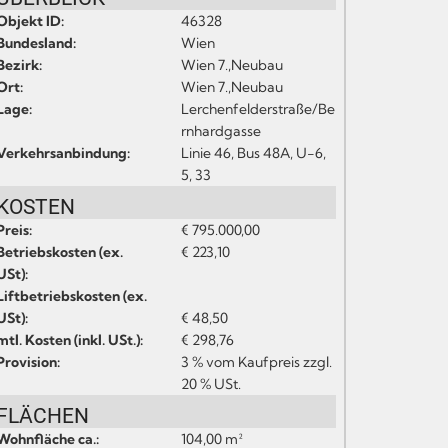
Objekt ID:
46328
Bundesland:
Wien
Bezirk:
Wien 7.,Neubau
Ort:
Wien 7.,Neubau
Lage:
Lerchenfelderstraße/Be
rnhardgasse
Verkehrsanbindung:
Linie 46, Bus 48A, U-6,
5, 33
KOSTEN
Preis:
€ 795.000,00
Betriebskosten (ex.
€ 223,10
USt):
Liftbetriebskosten (ex.
USt):
€ 48,50
mtl. Kosten (inkl. USt.):
€ 298,76
Provision:
3 % vom Kaufpreis zzgl.
20 % USt.
FLÄCHEN
Wohnfläche ca.:
104,00 m²