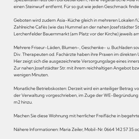
einen Steinwurf entfernt. Für so gut wie jeden Geschmack finde
Geboten wird zudem Asia-Küche gleich in mehreren Lokalen für
Zahlreiche Cafès (wie das Hummel an der nahen Josefstädter Str.
Lerchenfelder Bauernmarkt (am Platz vor der Kirche) jeweils a
Mehrere Friseur-Läden, Blumen-, Geschenke- u. Buchladen so
Div. Therapeuten od. Fachärzte haben ihre Praxen im direkten
Hier zeigt sich die ausgezeichnete Versorgungslage eines inner
Zur nahen Josefstädter Str. mit ihrem reichhaltigen Angebot bz
wenigen Minuten.
Monatliche Betriebskosten: Derzeit wird ein anteiliger Betrag von
der Verwaltung vorgeschrieben, im Zuge der WE-Begründung k
m2 hinzu.
Machen Sie diese Wohnung mit herrlicher Freifläche in begehrt
Nähere Informationen: Maria Zeiler, Mobil-Nr. 0664 142 57 35 o