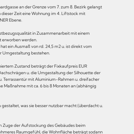
hardgasse an der Grenze vom 7. zum 8. Bezirk gelangt
ieser Zeit eine Wohnung im 4. Liftstock mit
EINER Ebene.
Erstbezugsqualität in Zusammenarbeit mit einem
rt erworben werden.
 hat ein Ausmaß von rd. 24,5 m2 u. ist direkt vom
der Umgestaltung bestehen.
aniertem Zustand beträgt der Fixkaufpreis EUR
 Dachschrägen u. die Umgestaltung der Silhouette der
u. Terrassentür mit Aluminium-Rahmen u. dreifacher
iese Maßnahme mit ca. 6 bis 8 Monaten an (abhängig
 gestaltet, was sie besser nutzbar macht (überdacht u.
 im Zuge der Aufstockung des Gebäudes beim
enehmeres Raumgefühl, die Wohnfläche beträgt sodann