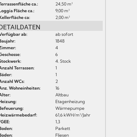
Terrassenfläche ca.:
24,50 m²
Loggia Fläche ca.:
9,00 m²
Kellerfläche ca:
2,00 m²
DETAILDATEN
Verfügbar ab:
ab sofort
Baujahr:
1848
Zimmer:
4
Geschosse:
6
Stockwerk:
4. Stock
Anzahl Terrassen:
1
Bäder:
1
Anzahl WCs:
2
Anz. Wohneinheiten:
16
Alter:
Altbau
Heizung:
Etagenheizung
Befeuerung:
Wärmepumpe
Heizwärmebedarf:
61,6 kWH/m²/Jahr
fGEE:
1,3
Boden:
Parkett
Boden:
Fliesen