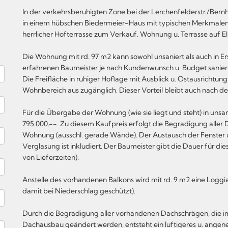
In der verkehrsberuhigten Zone bei der Lerchenfelderstr./Bern
in einem hübschen Biedermeier-Haus mit typischen Merkmalen d
herrlicher Hofterrasse zum Verkauf. Wohnung u. Terrasse auf 
Die Wohnung mit rd. 97 m2 kann sowohl unsaniert als auch in 
erfahrenen Baumeister je nach Kundenwunsch u. Budget sanie
Die Freifläche in ruhiger Hoflage mit Ausblick u. Ostausrichtung
Wohnbereich aus zugänglich. Dieser Vorteil bleibt auch nach 
Für die Übergabe der Wohnung (wie sie liegt und steht) in uns
795.000,--. Zu diesem Kaufpreis erfolgt die Begradigung aller
Wohnung (ausschl. gerade Wände). Der Austausch der Fenster 
Verglasung ist inkludiert. Der Baumeister gibt die Dauer für d
von Lieferzeiten).
Anstelle des vorhandenen Balkons wird mit rd. 9 m2 eine Loggia
damit bei Niederschlag geschützt).
Durch die Begradigung aller vorhandenen Dachschrägen, die
Dachausbau geändert werden, entsteht ein luftigeres u. ang