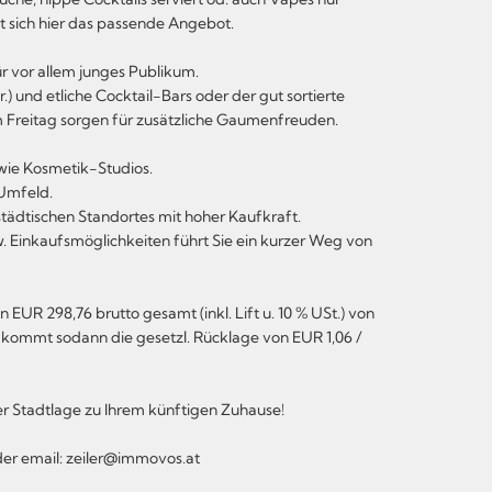
t sich hier das passende Angebot.
 vor allem junges Publikum.
) und etliche Cocktail-Bars oder der gut sortierte
m Freitag sorgen für zusätzliche Gaumenfreuden.
wie Kosmetik-Studios.
 Umfeld.
städtischen Standortes mit hoher Kaufkraft.
w. Einkaufsmöglichkeiten führt Sie ein kurzer Weg von
 EUR 298,76 brutto gesamt (inkl. Lift u. 10 % USt.) von
ommt sodann die gesetzl. Rücklage von EUR 1,06 /
er Stadtlage zu Ihrem künftigen Zuhause!
der email: zeiler@immovos.at