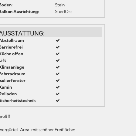
Boden:
Stein
Balkon Ausrichtung:
SuedOst
AUSSTATTUNG:
Abstellraum
Barrierefrei
Küche offen
Lift
Klimaanlage
Fahrradraum
Isolierfenster
Kamin
Rolladen
Sicherheitstechnik
roß !!
nergürtel-Areal mit schöner Freifläche: