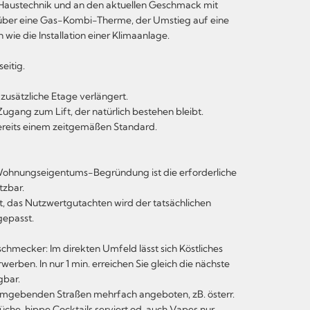
Haustechnik und an den aktuellen Geschmack mit
t über eine Gas-Kombi-Therme, der Umstieg auf eine
e die Installation einer Klimaanlage.
eitig.
zusätzliche Etage verlängert.
e Zugang zum Lift, der natürlich bestehen bleibt.
bereits einem zeitgemäßen Standard.
e Wohnungseigentums-Begründung ist die erforderliche
tzbar.
 das Nutzwertgutachten wird der tatsächlichen
gepasst.
chmecker: Im direkten Umfeld lässt sich Köstliches
erwerben. In nur 1 min. erreichen Sie gleich die nächste
gbar.
mgebenden Straßen mehrfach angeboten, zB. österr.
üche, hippe Cocktails serviert od. auch Vapes nur