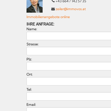
+43 664 / 142 57 35
zeiler@immovos.at
Immobilienangebote online
IHRE ANFRAGE:
Name:
Strasse:
Plz:
Ort:
Tel:
Email: