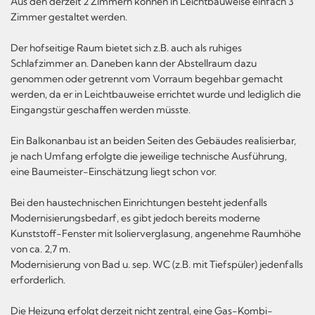
Aus den derzeit 2 Zimmern können in Leichtbauweise einfach 3
Zimmer gestaltet werden.
Der hofseitige Raum bietet sich z.B. auch als ruhiges
Schlafzimmer an. Daneben kann der Abstellraum dazu
genommen oder getrennt vom Vorraum begehbar gemacht
werden, da er in Leichtbauweise errichtet wurde und lediglich die
Eingangstür geschaffen werden müsste.
Ein Balkonanbau ist an beiden Seiten des Gebäudes realisierbar,
je nach Umfang erfolgte die jeweilige technische Ausführung,
eine Baumeister-Einschätzung liegt schon vor.
Bei den haustechnischen Einrichtungen besteht jedenfalls
Modernisierungsbedarf, es gibt jedoch bereits moderne
Kunststoff-Fenster mit Isolierverglasung, angenehme Raumhöhe
von ca. 2,7 m.
Modernisierung von Bad u. sep. WC (z.B. mit Tiefspüler) jedenfalls
erforderlich.
Die Heizung erfolgt derzeit nicht zentral, eine Gas-Kombi-