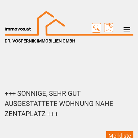
0
Toggle na
immovos.at
DR. VOSPERNIK IMMOBILIEN GMBH
+++ SONNIGE, SEHR GUT
AUSGESTATTETE WOHNUNG NAHE
ZENTAPLATZ +++
Merkliste