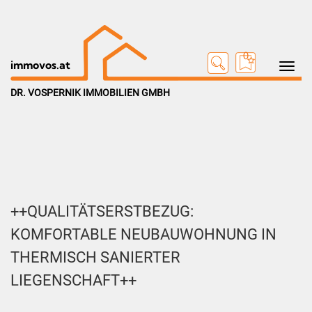
0
Toggle na
immovos.at
DR. VOSPERNIK IMMOBILIEN GMBH
++QUALITÄTSERSTBEZUG:
KOMFORTABLE NEUBAUWOHNUNG IN
THERMISCH SANIERTER
LIEGENSCHAFT++