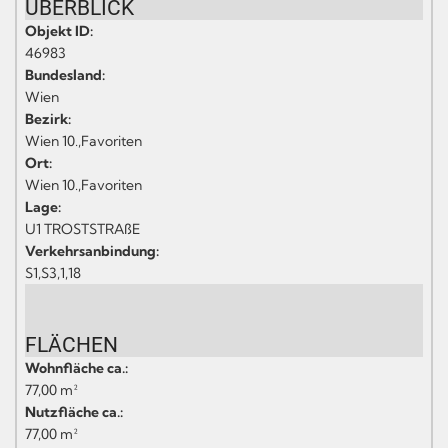
ÜBERBLICK
Objekt ID:
46983
Bundesland:
Wien
Bezirk:
Wien 10.,Favoriten
Ort:
Wien 10.,Favoriten
Lage:
U1 TROSTSTRAßE
Verkehrsanbindung:
S1,S3,1,18
FLÄCHEN
Wohnfläche ca.:
77,00 m²
Nutzfläche ca.:
77,00 m²