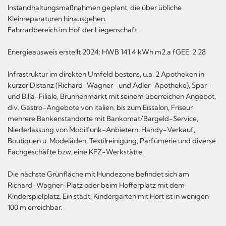
Instandhaltungsmaßnahmen geplant, die über übliche
Kleinreparaturen hinausgehen.
Fahrradbereich im Hof der Liegenschaft.
Energieausweis erstellt 2024: HWB 141,4 kWh m2.a fGEE: 2,28
Infrastruktur im direkten Umfeld bestens, u.a. 2 Apotheken in
kurzer Distanz (Richard-Wagner- und Adler-Apotheke), Spar-
und Billa-Filiale, Brunnenmarkt mit seinem überreichen Angebot,
div. Gastro-Angebote von italien. bis zum Eissalon, Friseur,
mehrere Bankenstandorte mit Bankomat/Bargeld-Service,
Niederlassung von Mobilfunk-Anbietern, Handy-Verkauf,
Boutiquen u. Modeläden, Textilreinigung, Parfümerie und diverse
Fachgeschäfte bzw. eine KFZ-Werkstätte.
Die nächste Grünfläche mit Hundezone befindet sich am
Richard-Wagner-Platz oder beim Hofferplatz mit dem
Kinderspielplatz. Ein städt. Kindergarten mit Hort ist in wenigen
100 m erreichbar.