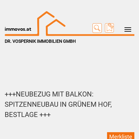
0
Toggle na
immovos.at
DR. VOSPERNIK IMMOBILIEN GMBH
+++NEUBEZUG MIT BALKON:
SPITZENNEUBAU IN GRÜNEM HOF,
BESTLAGE +++
Merkliste