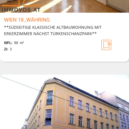
WIEN 18.,WÄHRING
**SÜDSEITIGE KLASSISCHE ALTBAUWOHNUNG MIT
ERKERZIMMER NÄCHST TÜRKENSCHANZPARK**
WFL:
98 m²
Zi:
3