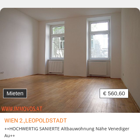
Mieten
€ 560,60
WIEN 2.,LEOPOLDSTADT
++HOCHWERTIG SANIERTE Altbauwohnung Nähe Venediger
Au++