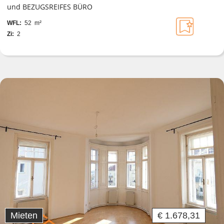
und BEZUGSREIFES BÜRO
WFL:
52 m²
Zi:
2
Mieten
€ 1.678,31