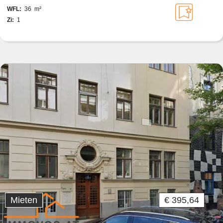
WFL:
36 m²
Zi:
1
Mieten
€ 395,64