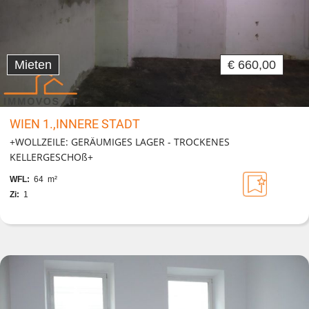
Mieten
€ 660,00
WIEN 1.,INNERE STADT
+WOLLZEILE: GERÄUMIGES LAGER - TROCKENES
KELLERGESCHOß+
WFL:
64 m²
Zi:
1