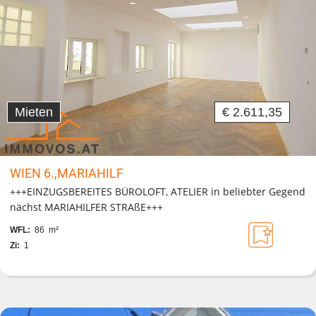
Mieten
€ 2.611,35
WIEN 6.,MARIAHILF
+++EINZUGSBEREITES BÜROLOFT, ATELIER in beliebter Gegend
nächst MARIAHILFER STRAßE+++
WFL:
86 m²
Zi:
1