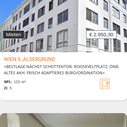
Mieten
€ 2.950,30
WIEN 9.,ALSERGRUND
+BESTLAGE NÄCHST SCHOTTENTOR; ROOSEVELTPLATZ, ÖNB,
ALTES AKH: FRISCH ADAPTIERES BÜRO/ORDINATION+
WFL:
123 m²
Zi:
5