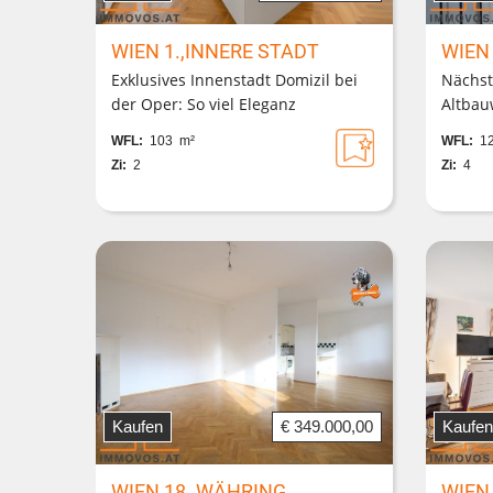
WIEN 1.,INNERE STADT
WIEN
Exklusives Innenstadt Domizil bei
Nächst
der Oper: So viel Eleganz
Altbau
kombiniert mit moderner Technik
in Bie
WFL:
103 m²
WFL:
12
muss sein!
barrier
Zi:
2
Zi:
4
Kaufen
€ 349.000,00
Kaufen
WIEN 18.,WÄHRING
WIEN