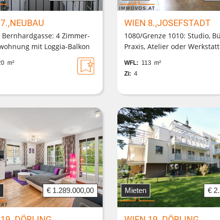
 7.,NEUBAU
WIEN 8.,JOSEFSTADT
 Bernhardgasse: 4 Zimmer-
1080/Grenze 1010: Studio, Bü
wohnung mit Loggia-Balkon
Praxis, Atelier oder Werkstatt
dermeiergebäude mit
Lage bei U-2 Rathaus + dire
0 m²
WFL:
113 m²
efrei erreichbarem Lift
Straßen-Direktzugang langfri
Zi:
4
anmietbar
€ 1.289.000,00
Mieten
€ 2
 19.,DÖBLING
WIEN 19.,DÖBLING