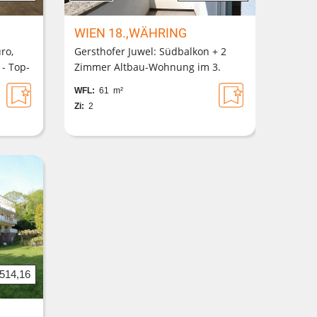
WIEN 18.,WÄHRING
ro,
Gersthofer Juwel: Südbalkon + 2
 - Top-
Zimmer Altbau-Wohnung im 3.
ktem
Liftstock + Gemeinschaftsgarten +
WFL:
61 m²
stig
barrierefreier Zugang
Zi:
2
.514,16