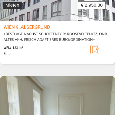
Mieten
€ 2.950,30
WIEN 9.,ALSERGRUND
+BESTLAGE NÄCHST SCHOTTENTOR; ROOSEVELTPLATZ, ÖNB,
ALTES AKH: FRISCH ADAPTIERES BÜRO/ORDINATION+
WFL:
123 m²
Zi:
5