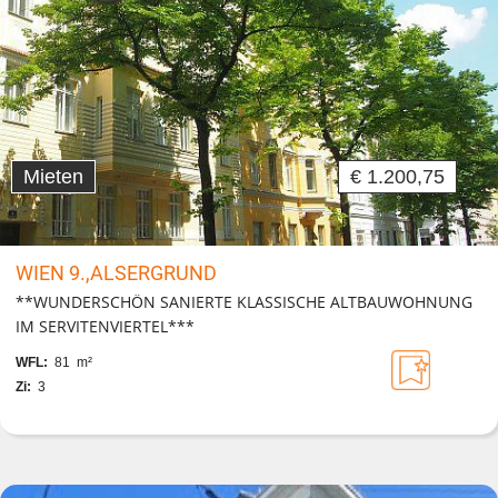
Mieten
€ 1.200,75
WIEN 9.,ALSERGRUND
**WUNDERSCHÖN SANIERTE KLASSISCHE ALTBAUWOHNUNG
IM SERVITENVIERTEL***
WFL:
81 m²
Zi:
3