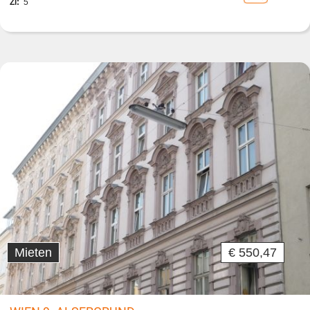
Zi:
5
Mieten
€ 550,47