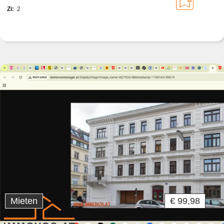
Zi:
2
Mieten
€ 99,98