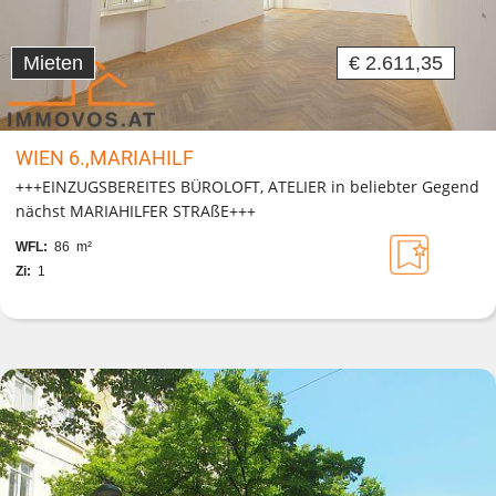
Mieten
€ 2.611,35
WIEN 6.,MARIAHILF
+++EINZUGSBEREITES BÜROLOFT, ATELIER in beliebter Gegend
nächst MARIAHILFER STRAßE+++
WFL:
86 m²
Zi:
1