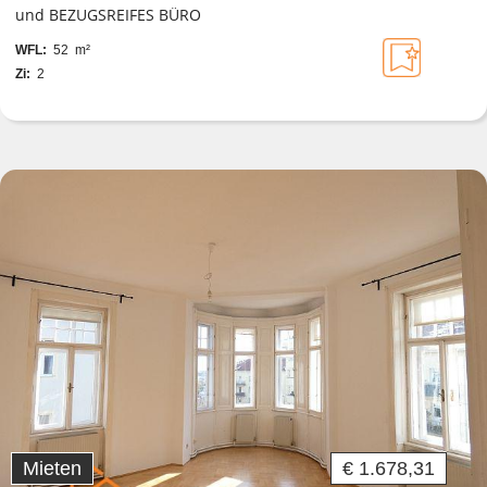
und BEZUGSREIFES BÜRO
WFL:
52 m²
Zi:
2
Mieten
€ 1.678,31