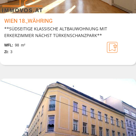
WIEN 18.,WÄHRING
**SÜDSEITIGE KLASSISCHE ALTBAUWOHNUNG MIT
ERKERZIMMER NÄCHST TÜRKENSCHANZPARK**
WFL:
98 m²
Zi:
3