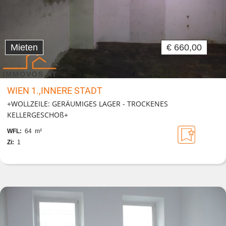
Mieten
€ 660,00
WIEN 1.,INNERE STADT
+WOLLZEILE: GERÄUMIGES LAGER - TROCKENES
KELLERGESCHOß+
WFL:
64 m²
Zi:
1