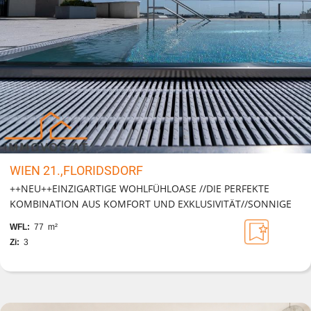
WIEN 21.,FLORIDSDORF
++NEU++EINZIGARTIGE WOHLFÜHLOASE //DIE PERFEKTE
KOMBINATION AUS KOMFORT UND EXKLUSIVITÄT//SONNIGE
FREIFLÄCHE, SWIMMINGPOOL, GARAGE UND VIELES MEHR!
WFL:
77 m²
Zi:
3