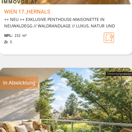
WIEN 17.,HERNALS
++ NEU ++ EXKLUSIVE PENTHOUSE-MAISONETTE IN
NEUWALDEGG // WALDRANDLAGE // LUXUS, NATUR UND
STADT VEREINT
WFL:
152 m²
Zi:
5
In Abwicklung