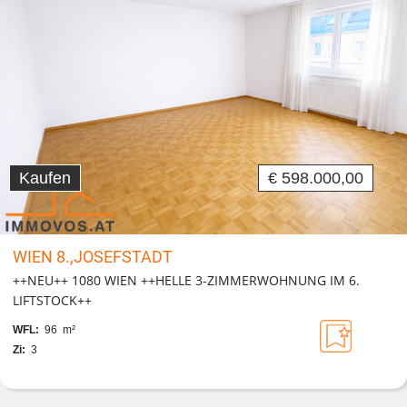
Kaufen
€ 598.000,00
WIEN 8.,JOSEFSTADT
++NEU++ 1080 WIEN ++HELLE 3-ZIMMERWOHNUNG IM 6.
LIFTSTOCK++
WFL:
96 m²
Zi:
3