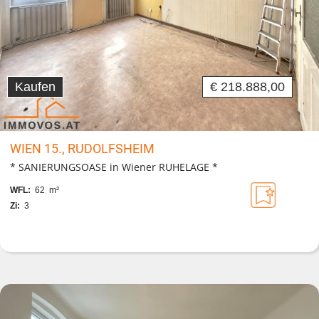
Kaufen
€ 218.888,00
WIEN 15., RUDOLFSHEIM
* SANIERUNGSOASE in Wiener RUHELAGE *
WFL:
62 m²
Zi:
3