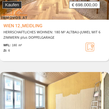
Kaufen
€ 698.000,00
WIEN 12.,MEIDLING
HERRSCHAFTLICHES WOHNEN: 180 M² ALTBAU-JUWEL MIT 6
ZIMMERN plus DOPPELGARAGE
WFL:
180 m²
Zi:
6