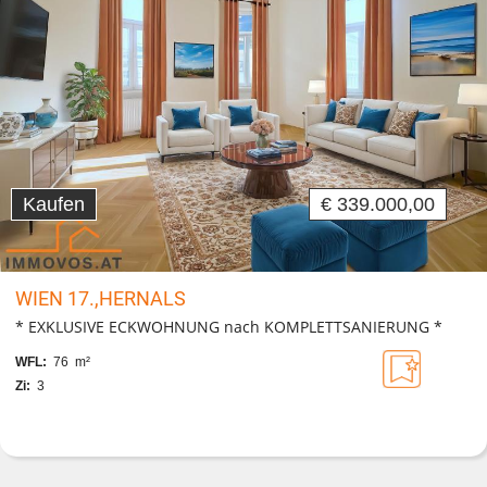
Kaufen
€ 339.000,00
WIEN 17.,HERNALS
* EXKLUSIVE ECKWOHNUNG nach KOMPLETTSANIERUNG *
WFL:
76 m²
Zi:
3