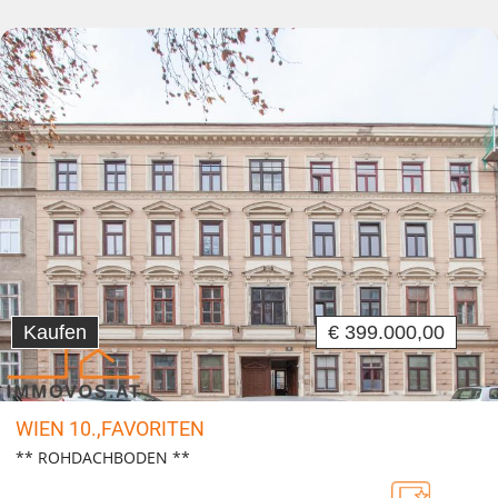
Kaufen
€ 399.000,00
WIEN 10.,FAVORITEN
** ROHDACHBODEN **