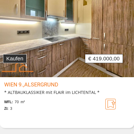
Kaufen
€ 419.000,00
WIEN 9.,ALSERGRUND
* ALTBAUKLASSIKER mit FLAIR im LICHTENTAL *
WFL:
70 m²
Zi:
3