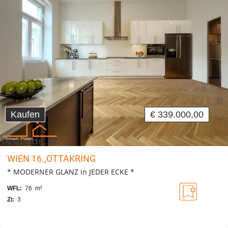
Kaufen
€ 339.000,00
WIEN 16.,OTTAKRING
* MODERNER GLANZ in JEDER ECKE *
WFL:
76 m²
Zi:
3