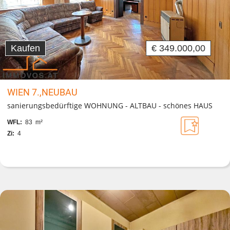
Kaufen
€ 349.000,00
WIEN 7.,NEUBAU
sanierungsbedürftige WOHNUNG - ALTBAU - schönes HAUS
WFL:
83 m²
Zi:
4