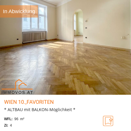
In Abwicklung
WIEN 10.,FAVORITEN
* ALTBAU mit BALKON-Möglichkeit *
WFL:
96 m²
Zi:
4