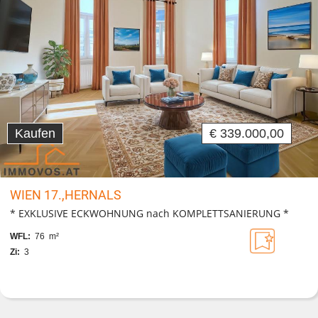
Kaufen
€ 339.000,00
WIEN 17.,HERNALS
* EXKLUSIVE ECKWOHNUNG nach KOMPLETTSANIERUNG *
WFL:
76 m²
Zi:
3