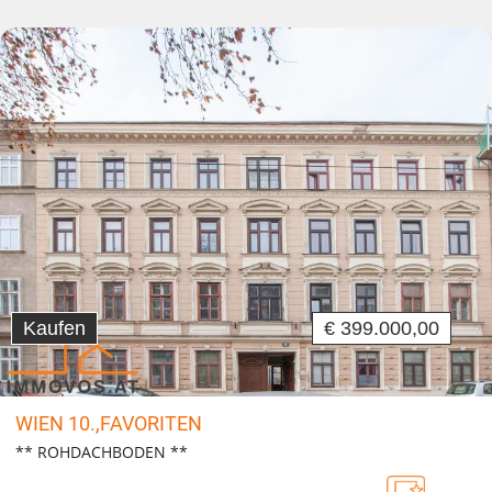
Kaufen
€ 399.000,00
WIEN 10.,FAVORITEN
** ROHDACHBODEN **