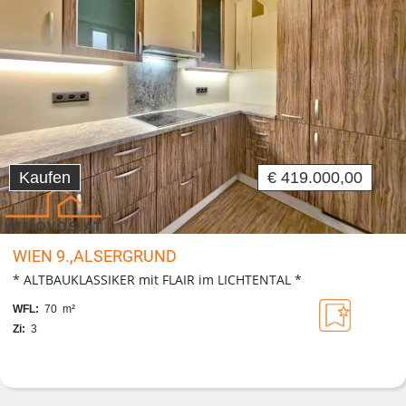
Kaufen
€ 419.000,00
WIEN 9.,ALSERGRUND
* ALTBAUKLASSIKER mit FLAIR im LICHTENTAL *
WFL:
70 m²
Zi:
3