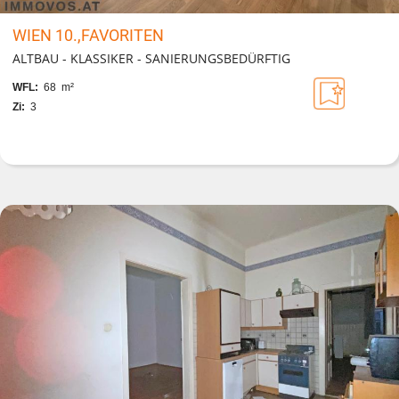
WIEN 10.,FAVORITEN
ALTBAU - KLASSIKER - SANIERUNGSBEDÜRFTIG
WFL:
68 m²
Zi:
3