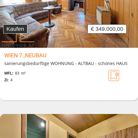
Kaufen
€ 349.000,00
WIEN 7.,NEUBAU
sanierungsbedürftige WOHNUNG - ALTBAU - schönes HAUS
WFL:
83 m²
Zi:
4