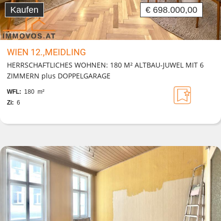
Kaufen
€ 698.000,00
WIEN 12.,MEIDLING
HERRSCHAFTLICHES WOHNEN: 180 M² ALTBAU-JUWEL MIT 6
ZIMMERN plus DOPPELGARAGE
WFL:
180 m²
Zi:
6