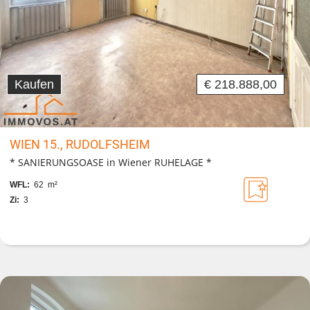
Kaufen
€ 218.888,00
WIEN 15., RUDOLFSHEIM
* SANIERUNGSOASE in Wiener RUHELAGE *
WFL:
62 m²
Zi:
3