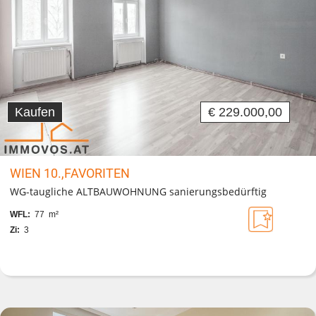
Kaufen
€ 229.000,00
WIEN 10.,FAVORITEN
WG-taugliche ALTBAUWOHNUNG sanierungsbedürftig
WFL:
77 m²
Zi:
3