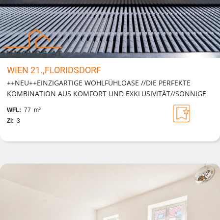
WIEN 21.,FLORIDSDORF
++NEU++EINZIGARTIGE WOHLFÜHLOASE //DIE PERFEKTE
KOMBINATION AUS KOMFORT UND EXKLUSIVITÄT//SONNIGE
FREIFLÄCHE, SWIMMINGPOOL, GARAGE UND VIELES MEHR!
WFL:
77 m²
Zi:
3