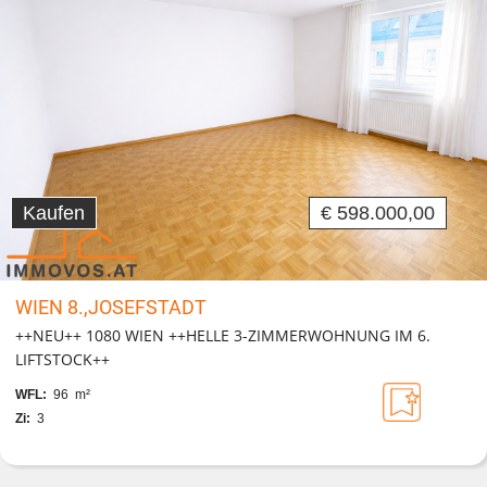
Kaufen
€ 598.000,00
WIEN 8.,JOSEFSTADT
++NEU++ 1080 WIEN ++HELLE 3-ZIMMERWOHNUNG IM 6.
LIFTSTOCK++
WFL:
96 m²
Zi:
3