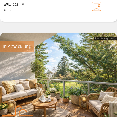
WFL:
152 m²
Zi:
5
In Abwicklung