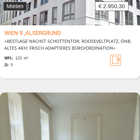
Mieten
€ 2.950,30
WIEN 9.,ALSERGRUND
+BESTLAGE NÄCHST SCHOTTENTOR; ROOSEVELTPLATZ, ÖNB,
ALTES AKH: FRISCH ADAPTIERES BÜRO/ORDINATION+
WFL:
123 m²
Zi:
5