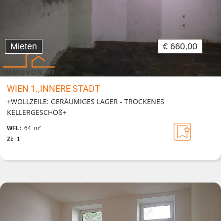
Mieten
€ 660,00
WIEN 1.,INNERE STADT
+WOLLZEILE: GERÄUMIGES LAGER - TROCKENES
KELLERGESCHOß+
WFL:
64 m²
Zi:
1