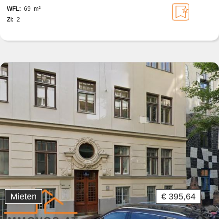
WFL:
69 m²
Zi:
2
Mieten
€ 395,64