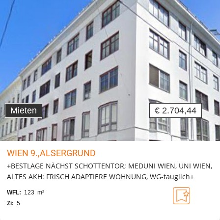
Mieten
€ 2.704,44
WIEN 9.,ALSERGRUND
+BESTLAGE NÄCHST SCHOTTENTOR; MEDUNI WIEN, UNI WIEN,
ALTES AKH: FRISCH ADAPTIERE WOHNUNG, WG-tauglich+
WFL:
123 m²
Zi:
5