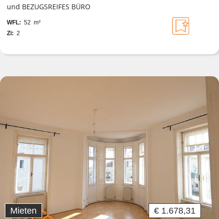
und BEZUGSREIFES BÜRO
WFL:
52 m²
Zi:
2
Mieten
€ 1.678,31