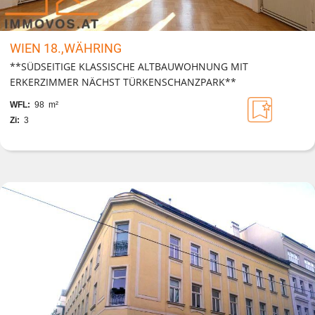
WIEN 18.,WÄHRING
**SÜDSEITIGE KLASSISCHE ALTBAUWOHNUNG MIT
ERKERZIMMER NÄCHST TÜRKENSCHANZPARK**
WFL:
98 m²
Zi:
3