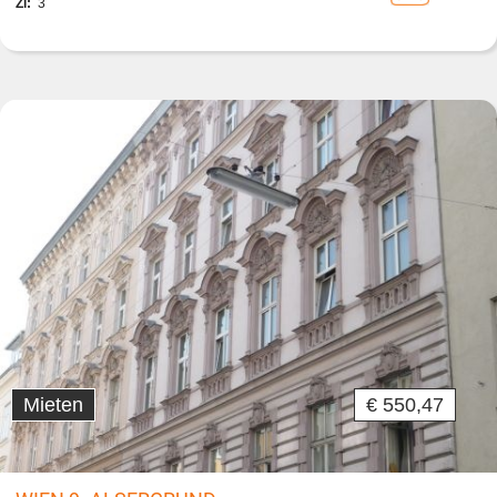
Zi:
3
Mieten
€ 550,47