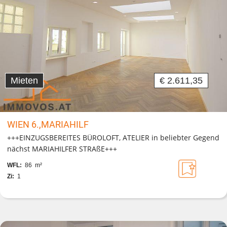
Mieten
€ 2.611,35
WIEN 6.,MARIAHILF
+++EINZUGSBEREITES BÜROLOFT, ATELIER in beliebter Gegend
nächst MARIAHILFER STRAßE+++
WFL:
86 m²
Zi:
1