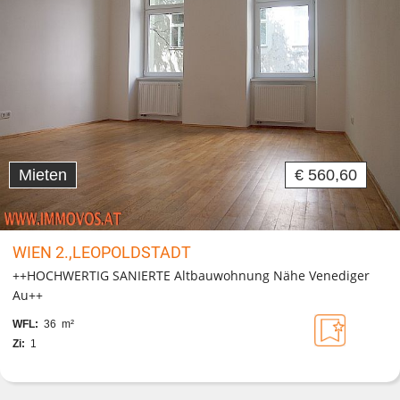
Mieten
€ 560,60
WIEN 2.,LEOPOLDSTADT
++HOCHWERTIG SANIERTE Altbauwohnung Nähe Venediger
Au++
WFL:
36 m²
Zi:
1