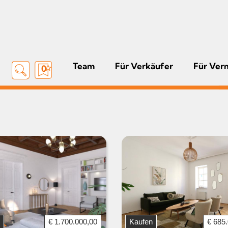
Team
Für Verkäufer
Für Ver
0
€ 1.700.000,00
Kaufen
€ 685