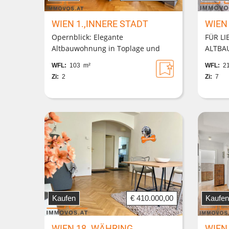
WIEN 1.,INNERE STADT
WIEN
Opernblick: Elegante
FÜR L
Altbauwohnung in Toplage und
ALTBAU
Best-Zustand
m2 in 
WFL:
103 m²
WFL:
21
Eingän
Zi:
2
Zi:
7
Kaufen
€ 410.000,00
Kaufen
WIEN 18.,WÄHRING
WIEN