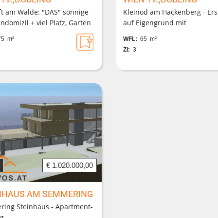
ft am Walde: "DAS" sonnige
Kleinod am Hackenberg - Er
ndomizil + viel Platz, Garten
auf Eigengrund mit
rage, keine
Panoramadachterrasse!
5 m²
WFL:
65 m²
trassenlage!
Zi:
3
€ 1.020.000,00
NHAUS AM SEMMERING
ing Steinhaus - Apartment-
ng