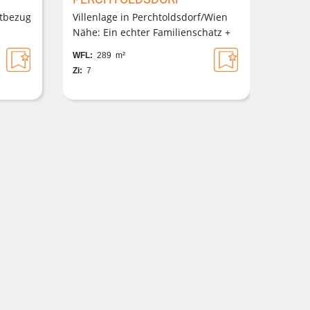
stbezug
Villenlage in Perchtoldsdorf/Wien
Nähe: Ein echter Familienschatz +
erholsame Ruhelage + 3 Freiflächen
WFL:
289 m²
+ 4 Stellplätze
Zi:
7