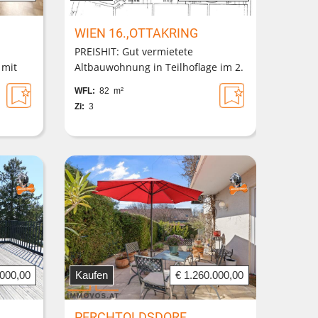
WIEN 16.,OTTAKRING
PREISHIT: Gut vermietete
 mit
Altbauwohnung in Teilhoflage im 2.
Liftstock eines sanierten Altbaus
WFL:
82 m²
Zi:
3
.000,00
Kaufen
€ 1.260.000,00
PERCHTOLDSDORF