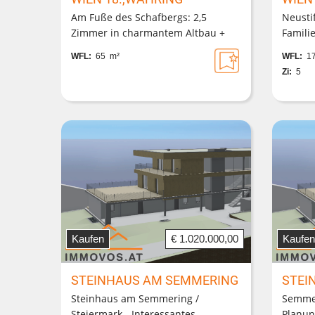
Am Fuße des Schafbergs: 2,5
Neusti
Zimmer in charmantem Altbau +
Familie
barrierefreier Lift +
und Ga
WFL:
65 m²
WFL:
17
Gemeinschafsgarten!
Haupts
Zi:
5
Kaufen
€ 1.020.000,00
Kaufen
STEINHAUS AM SEMMERING
STEI
Steinhaus am Semmering /
Semmer
Steiermark - Interessantes
Planu