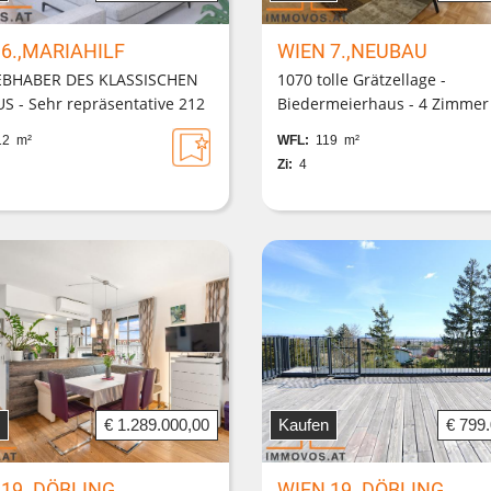
 6.,MARIAHILF
WIEN 7.,NEUBAU
IEBHABER DES KLASSISCHEN
1070 tolle Grätzellage -
S - Sehr repräsentative 212
Biedermeierhaus - 4 Zimmer
Gehdistanz zum 1. Bezirk - 2
kleinem Hofbalkon - Lift -
2 m²
WFL:
119 m²
ge
Renovierungsbedarf
Zi:
4
€ 1.289.000,00
Kaufen
€ 799
 19.,DÖBLING
WIEN 19.,DÖBLING