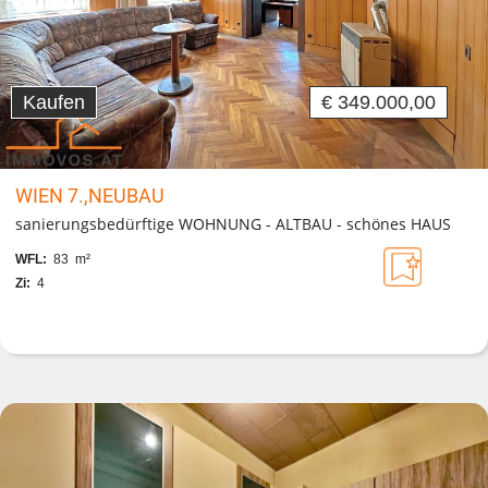
Kaufen
€ 349.000,00
WIEN 7.,NEUBAU
sanierungsbedürftige WOHNUNG - ALTBAU - schönes HAUS
WFL:
83 m²
Zi:
4