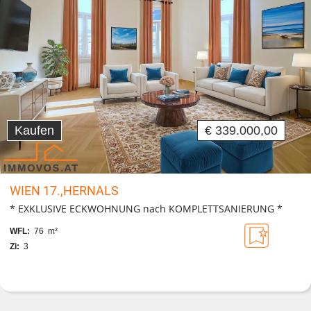
Kaufen
€ 339.000,00
WIEN 17.,HERNALS
* EXKLUSIVE ECKWOHNUNG nach KOMPLETTSANIERUNG *
WFL:
76 m²
Zi:
3