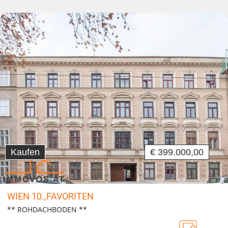
Kaufen
€ 399.000,00
WIEN 10.,FAVORITEN
** ROHDACHBODEN **