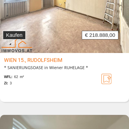
Kaufen
€ 218.888,00
WIEN 15., RUDOLFSHEIM
* SANIERUNGSOASE in Wiener RUHELAGE *
WFL:
62 m²
Zi:
3