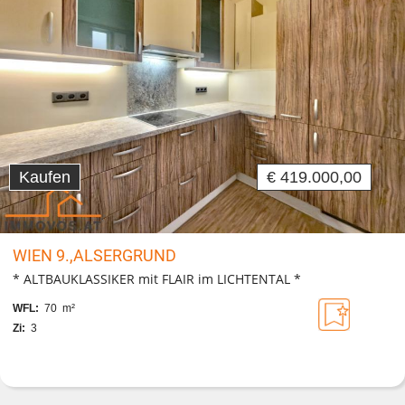
Kaufen
€ 419.000,00
WIEN 9.,ALSERGRUND
* ALTBAUKLASSIKER mit FLAIR im LICHTENTAL *
WFL:
70 m²
Zi:
3