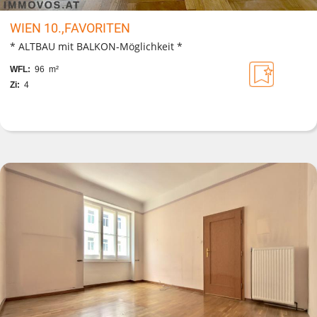
WIEN 10.,FAVORITEN
* ALTBAU mit BALKON-Möglichkeit *
WFL:
96 m²
Zi:
4