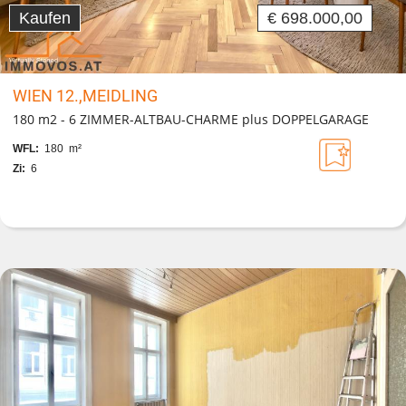
Kaufen
€ 698.000,00
WIEN 12.,MEIDLING
180 m2 - 6 ZIMMER-ALTBAU-CHARME plus DOPPELGARAGE
WFL:
180 m²
Zi:
6