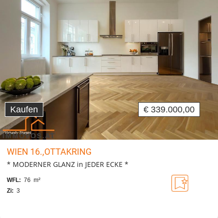
Kaufen
€ 339.000,00
WIEN 16.,OTTAKRING
* MODERNER GLANZ in JEDER ECKE *
WFL:
76 m²
Zi:
3