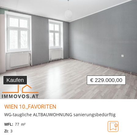
Kaufen
€ 229.000,00
WIEN 10.,FAVORITEN
WG-taugliche ALTBAUWOHNUNG sanierungsbedürftig
WFL:
77 m²
Zi:
3