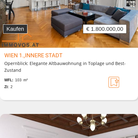
Kaufen
€ 1.800.000,00
WIEN 1.,INNERE STADT
Opernblick: Elegante Altbauwohnung in Toplage und Best-
Zustand
WFL:
103 m²
Zi:
2