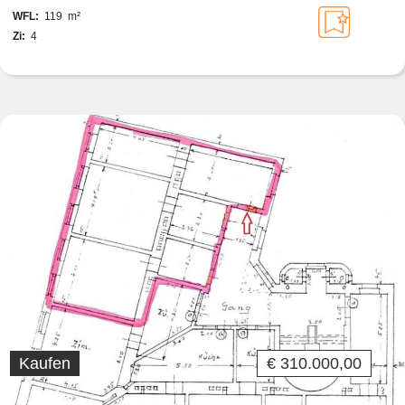
WFL:
119 m²
Zi:
4
Kaufen
€ 310.000,00