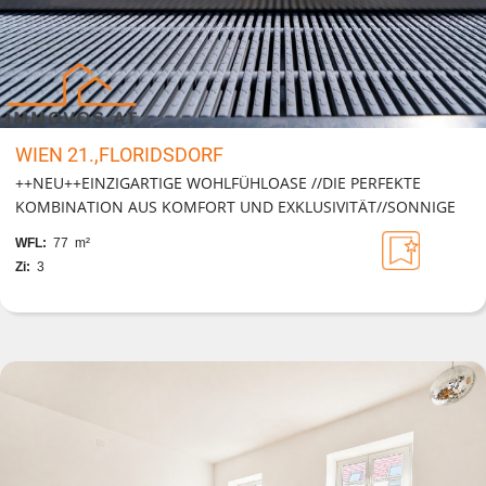
WIEN 21.,FLORIDSDORF
++NEU++EINZIGARTIGE WOHLFÜHLOASE //DIE PERFEKTE
KOMBINATION AUS KOMFORT UND EXKLUSIVITÄT//SONNIGE
FREIFLÄCHE, SWIMMINGPOOL, GARAGE UND VIELES MEHR!
WFL:
77 m²
Zi:
3