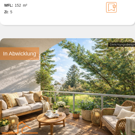
WFL:
152 m²
Zi:
5
In Abwicklung