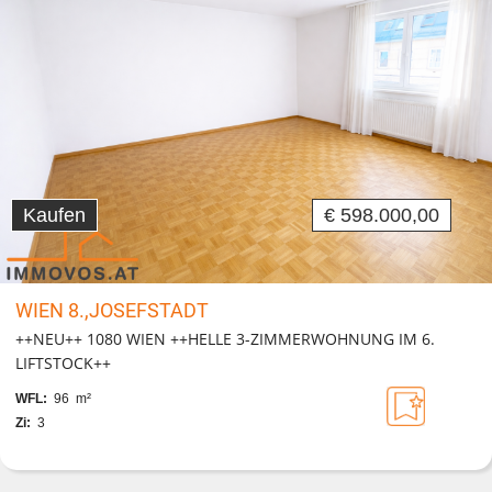
Kaufen
€ 598.000,00
WIEN 8.,JOSEFSTADT
++NEU++ 1080 WIEN ++HELLE 3-ZIMMERWOHNUNG IM 6.
LIFTSTOCK++
WFL:
96 m²
Zi:
3