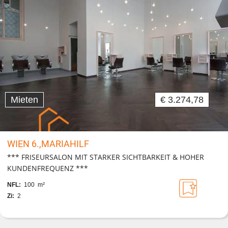
Mieten
€ 3.274,78
WIEN 6.,MARIAHILF
*** FRISEURSALON MIT STARKER SICHTBARKEIT & HOHER
KUNDENFREQUENZ ***
NFL:
100 m²
Zi:
2