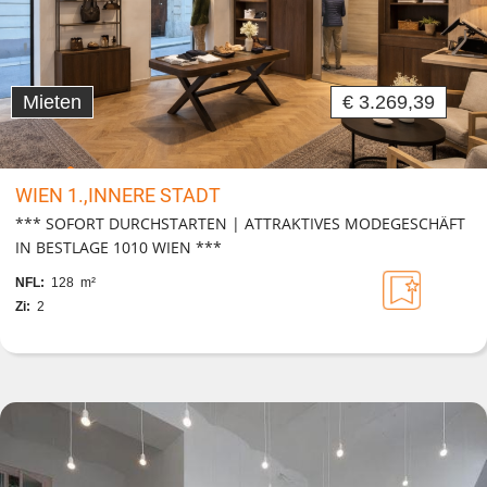
Mieten
€ 3.269,39
WIEN 1.,INNERE STADT
*** SOFORT DURCHSTARTEN | ATTRAKTIVES MODEGESCHÄFT
IN BESTLAGE 1010 WIEN ***
NFL:
128 m²
Zi:
2