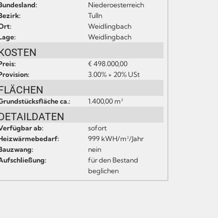
Bundesland:
Niederoesterreich
Bezirk:
Tulln
Ort:
Weidlingbach
Lage:
Weidlingbach
KOSTEN
Preis:
€ 498.000,00
Provision:
3.00% + 20% USt
FLÄCHEN
Grundstücksfläche ca.:
1.400,00 m²
DETAILDATEN
Verfügbar ab:
sofort
Heizwärmebedarf:
999 kWH/m²/Jahr
Bauzwang:
nein
Aufschließung:
für den Bestand
beglichen