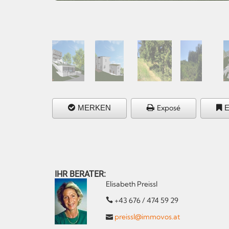
MERKEN
Exposé
IHR BERATER:
Elisabeth Preissl
+43 676 / 474 59 29
preissl@immovos.at