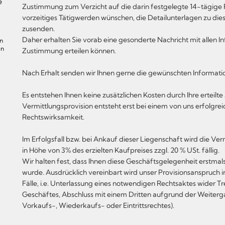
e
Zustimmung zum Verzicht auf die darin festgelegte 14-tägige Rüc
vorzeitiges Tätigwerden wünschen, die Detailunterlagen zu di
zusenden.
Daher erhalten Sie vorab eine gesonderte Nachricht mit allen I
en
in
Zustimmung erteilen können.
Nach Erhalt senden wir Ihnen gerne die gewünschten Informati
Es entstehen Ihnen keine zusätzlichen Kosten durch Ihre erteil
Vermittlungsprovision entsteht erst bei einem von uns erfolgre
Rechtswirksamkeit.
Im Erfolgsfall bzw. bei Ankauf dieser Liegenschaft wird die V
in Höhe von 3% des erzielten Kaufpreises zzgl. 20 % USt. fällig.
Wir halten fest, dass Ihnen diese Geschäftsgelegenheit erstmal
wurde. Ausdrücklich vereinbart wird unser Provisionsanspruch i
Fälle, i.e. Unterlassung eines notwendigen Rechtsaktes wider 
Geschäftes, Abschluss mit einem Dritten aufgrund der Weiterg
Vorkaufs-, Wiederkaufs- oder Eintrittsrechtes).