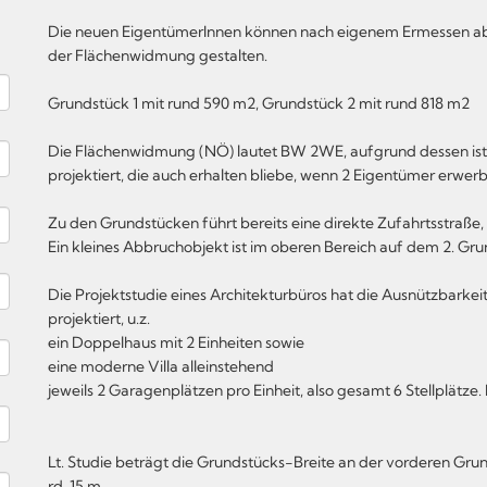
Die neuen EigentümerInnen können nach eigenem Ermessen ab
der Flächenwidmung gestalten.
Grundstück 1 mit rund 590 m2, Grundstück 2 mit rund 818 m2
Die Flächenwidmung (NÖ) lautet BW 2WE, aufgrund dessen ist
projektiert, die auch erhalten bliebe, wenn 2 Eigentümer erwer
Zu den Grundstücken führt bereits eine direkte Zufahrtsstraße,
Ein kleines Abbruchobjekt ist im oberen Bereich auf dem 2. Gr
Die Projektstudie eines Architekturbüros hat die Ausnützbarkeit
projektiert, u.z.
ein Doppelhaus mit 2 Einheiten sowie
eine moderne Villa alleinstehend
jeweils 2 Garagenplätzen pro Einheit, also gesamt 6 Stellplätze
Lt. Studie beträgt die Grundstücks-Breite an der vorderen Gr
rd. 15 m.