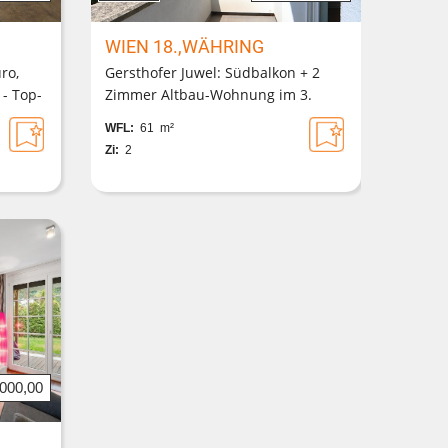
WIEN 18.,WÄHRING
ro,
Gersthofer Juwel: Südbalkon + 2
 - Top-
Zimmer Altbau-Wohnung im 3.
ktem
Liftstock + Gemeinschaftsgarten +
WFL:
61 m²
stig
barrierefreier Zugang
Zi:
2
.000,00