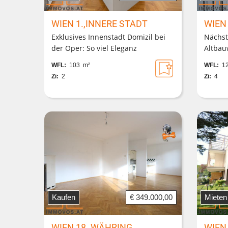
WIEN 1.,INNERE STADT
WIEN
Exklusives Innenstadt Domizil bei
Nächst
der Oper: So viel Eleganz
Altbau
kombiniert mit moderner Technik
in Bie
WFL:
103 m²
WFL:
12
muss sein!
barrier
Zi:
2
Zi:
4
Kaufen
€ 349.000,00
Mieten
WIEN 18.,WÄHRING
WIEN