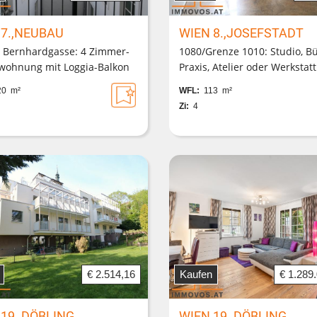
 7.,NEUBAU
WIEN 8.,JOSEFSTADT
 Bernhardgasse: 4 Zimmer-
1080/Grenze 1010: Studio, Bü
wohnung mit Loggia-Balkon
Praxis, Atelier oder Werkstatt
dermeiergebäude mit
Lage bei U-2 Rathaus + dire
0 m²
WFL:
113 m²
efrei erreichbarem Lift
Straßen-Direktzugang langfri
Zi:
4
anmietbar
€ 2.514,16
Kaufen
€ 1.289
 19.,DÖBLING
WIEN 19.,DÖBLING