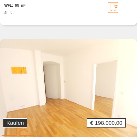
WFL:
99 m²
Zi:
3
Kaufen
€ 198.000,00