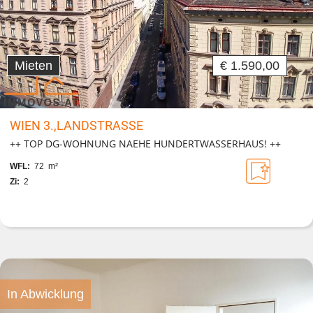
Mieten
€ 1.590,00
WIEN 3.,LANDSTRASSE
++ TOP DG-WOHNUNG NAEHE HUNDERTWASSERHAUS! ++
WFL:
72 m²
Zi:
2
In Abwicklung